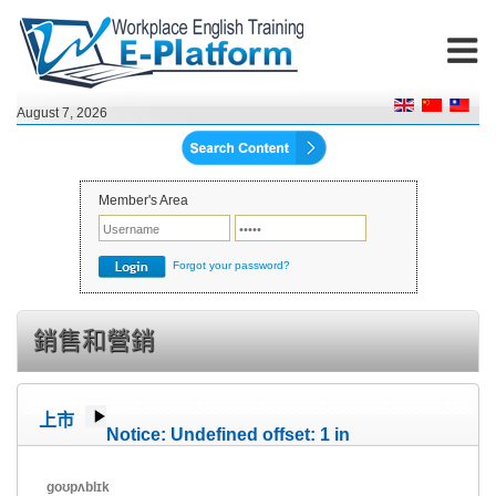
August 7, 2026
Member's Area
Forgot your password?
銷售和營銷
上市
Notice
: Undefined offset: 1 in
/home/wete2015/www/emagazine/templates/wet/html/c
on line
40
goʊpʌblɪk