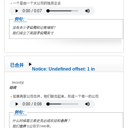
一个是由一个大公司的独资企业
例句：
没有多少
子公司
和记黄埔呢？
我们成立了英国
子公司
英寸
已合并
Notice
: Undefined offset: 1 in
/home/wete2015/www/emagazine/templates/wet/html/c
on line
40
/mɜrdʒ/
动词
如果两家公司合并，他们联合起来，形成一个单一的公司
例句：
什么时候葛兰素史克必成欢迎和
合并
？
我们
合并
X公司于1990年。