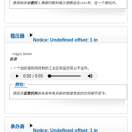
莱昂纳多被
委托
S.弗朗切斯科格兰德教会在1483年，在一个祭坛片。
稳压器
Notice
: Undefined offset: 1 in
/home/wete2015/www/emagazine/templates/wet/html/c
on line
40
rɛgyəˌleɪtər
名词
一个组织或机构控制的工业区和监控其公平运作。
例句：
西班牙
监管机构
尚未发布有关新的频谱竞投的任何细节至今。
承办商
Notice
: Undefined offset: 1 in