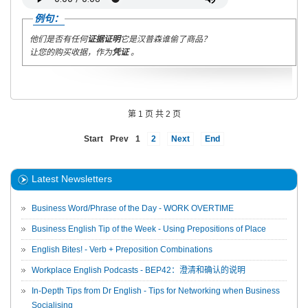
例句：
他们是否有任何
证据证明
它是汉普森谁偷了商品？
让您的购买收据，作为
凭证
。
第 1 页 共 2 页
Start
Prev
1
2
Next
End
Latest Newsletters
Business Word/Phrase of the Day - WORK OVERTIME
Business English Tip of the Week - Using Prepositions of Place
English Bites! - Verb + Preposition Combinations
Workplace English Podcasts - BEP42：澄清和确认的说明
In-Depth Tips from Dr English - Tips for Networking when Business
Socialising