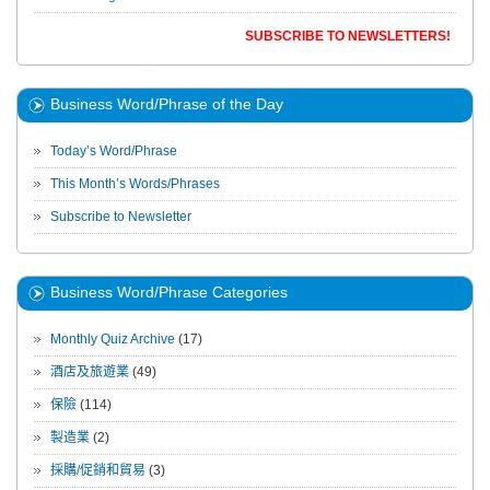
SUBSCRIBE TO NEWSLETTERS!
Business Word/Phrase of the Day
Today’s Word/Phrase
This Month’s Words/Phrases
Subscribe to Newsletter
Business Word/Phrase Categories
Monthly Quiz Archive
(17)
酒店及旅遊業
(49)
保險
(114)
製造業
(2)
採購/促銷和貿易
(3)