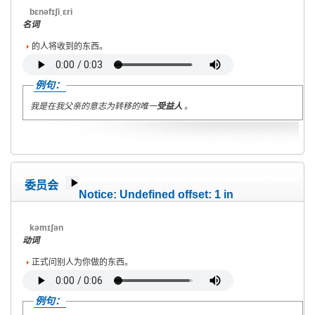
on line
40
bɛnəfɪʃiˌɛri
名词
的人将收到的东西。
例句：
我是在我父亲的意志为转移的唯一
受益人
。
委员会
Notice
: Undefined offset: 1 in
/home/wete2015/www/emagazine/templates/wet/html/c
on line
40
kəmɪʃən
动词
正式问别人为你做的东西。
例句：