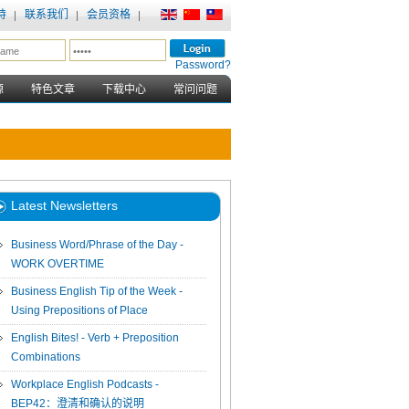
持
联系我们
会员资格
Password?
源
特色文章
下载中心
常问问题
Latest Newsletters
Business Word/Phrase of the Day -
WORK OVERTIME
Business English Tip of the Week -
Using Prepositions of Place
English Bites! - Verb + Preposition
Combinations
Workplace English Podcasts -
BEP42：澄清和确认的说明