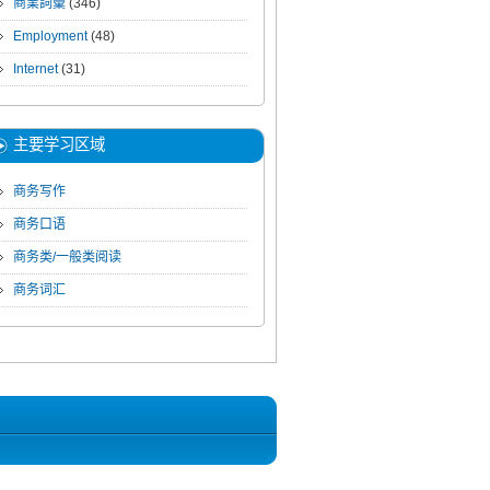
商業詞彙
(346)
Employment
(48)
Internet
(31)
主要学习区域
商务写作
商务口语
商务类/一般类阅读
商务词汇