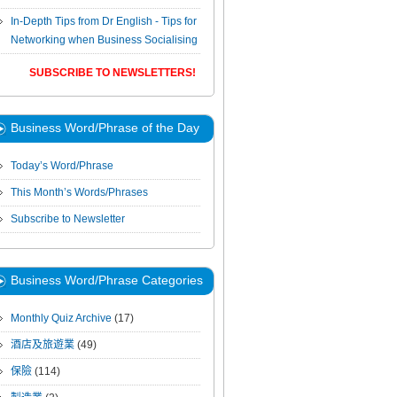
In-Depth Tips from Dr English - Tips for
Networking when Business Socialising
SUBSCRIBE TO NEWSLETTERS!
Business Word/Phrase of the Day
Today’s Word/Phrase
This Month’s Words/Phrases
Subscribe to Newsletter
Business Word/Phrase Categories
Monthly Quiz Archive
(17)
酒店及旅遊業
(49)
保險
(114)