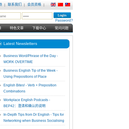
持
联系我们
会员资格
Password?
源
特色文章
下载中心
常问问题
Latest Newsletters
Business Word/Phrase of the Day -
WORK OVERTIME
Business English Tip of the Week -
Using Prepositions of Place
English Bites! - Verb + Preposition
Combinations
Workplace English Podcasts -
BEP42：澄清和确认的说明
In-Depth Tips from Dr English - Tips for
Networking when Business Socialising