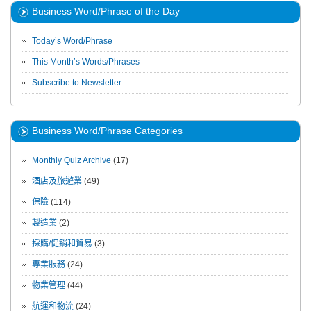
Business Word/Phrase of the Day
Today’s Word/Phrase
This Month’s Words/Phrases
Subscribe to Newsletter
Business Word/Phrase Categories
Monthly Quiz Archive
(17)
酒店及旅遊業
(49)
保險
(114)
製造業
(2)
採購/促銷和貿易
(3)
專業服務
(24)
物業管理
(44)
航運和物流
(24)