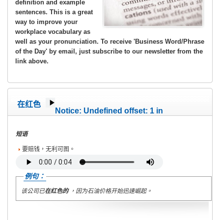
definition and example
sentences.
This is a great
way to improve your
workplace vocabulary as
well as your pronunciation.
To receive 'Business Word/Phrase
of the Day' by email, just subscribe to our newsletter from the
link above.
在红色
Notice
: Undefined offset: 1 in
/home/wete2015/www/emagazine/templates/wet/html/c
on line
40
短语
要赔钱，无利可图。
例句：
该公司已
在红色的
，因为石油价格开始迅速崛起。