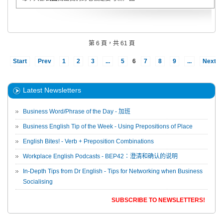
第 6 頁，共 61 頁
Start
Prev
1
2
3
...
5
6
7
8
9
...
Next
Latest Newsletters
Business Word/Phrase of the Day - 加班
Business English Tip of the Week - Using Prepositions of Place
English Bites! - Verb + Preposition Combinations
Workplace English Podcasts - BEP42：澄清和确认的说明
In-Depth Tips from Dr English - Tips for Networking when Business
Socialising
SUBSCRIBE TO NEWSLETTERS!