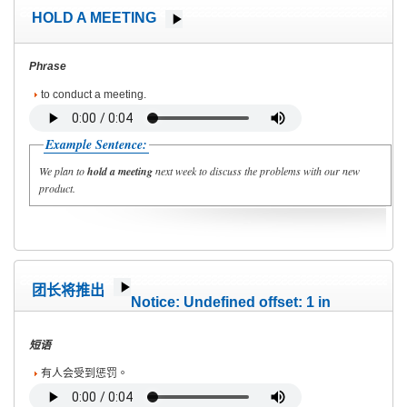
HOLD A MEETING
Phrase
to conduct a meeting.
Example Sentence:
We plan to
hold a meeting
next week to discuss the problems with our new
product.
团长将推出
Notice
: Undefined offset: 1 in
/home/wete2015/www/emagazine/templates/wet/html/c
on line
40
短语
有人会受到惩罚。