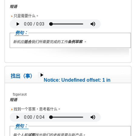
on line
40
短语
只是需要什么。
例句：
新机应
适合
我们所需要完成的工作
条例草案
。
找出（事）
Notice
: Undefined offset: 1 in
/home/wete2015/www/emagazine/templates/wet/html/c
on line
40
fɪgəraʊt
短语
找到一个答案，思考着什么。
例句：
每个人都
试图
找出我们的老板是要与新产品。