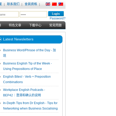
援
联系我们
會員資格
Password?
源
特色文章
下載中心
常見問題
Latest Newsletters
Business Word/Phrase of the Day - 加
班
Business English Tip of the Week -
Using Prepositions of Place
English Bites! - Verb + Preposition
Combinations
Workplace English Podcasts -
BEP42：澄清和确认的说明
In-Depth Tips from Dr English - Tips for
Networking when Business Socialising