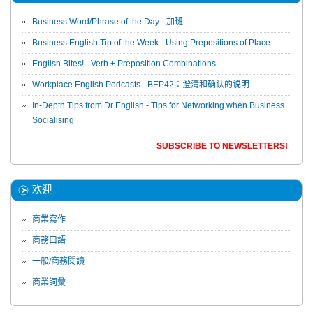
Business Word/Phrase of the Day - 加班
Business English Tip of the Week - Using Prepositions of Place
English Bites! - Verb + Preposition Combinations
Workplace English Podcasts - BEP42：澄清和确认的说明
In-Depth Tips from Dr English - Tips for Networking when Business
Socialising
SUBSCRIBE TO NEWSLETTERS!
欢迎
商業寫作
商務口語
一般/商務閱讀
商業詞彙