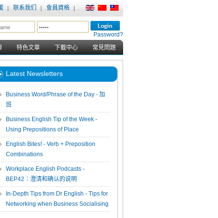
援
联系我们
會員資格
Password?
源
特色文章
下載中心
常見問題
Latest Newsletters
Business Word/Phrase of the Day - 加
班
Business English Tip of the Week -
Using Prepositions of Place
English Bites! - Verb + Preposition
Combinations
Workplace English Podcasts -
BEP42：澄清和确认的说明
In-Depth Tips from Dr English - Tips for
Networking when Business Socialising