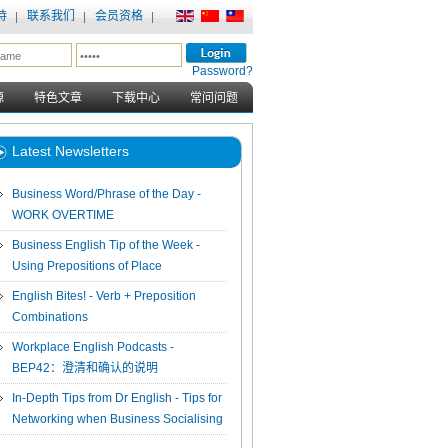
持
联系我们
会员资格
Password?
源
特色文章
下载中心
常问问题
Latest Newsletters
Business Word/Phrase of the Day -
WORK OVERTIME
Business English Tip of the Week -
Using Prepositions of Place
English Bites! - Verb + Preposition
Combinations
Workplace English Podcasts -
BEP42：澄清和确认的说明
In-Depth Tips from Dr English - Tips for
Networking when Business Socialising